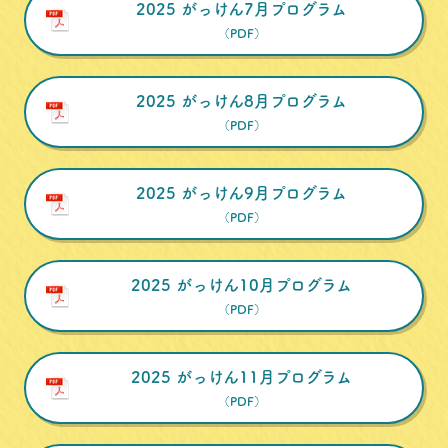
2025 がっけん7月プログラム
（PDF）
2025 がっけん8月プログラム
（PDF）
2025 がっけん9月プログラム
（PDF）
2025 がっけん10月プログラム
（PDF）
2025 がっけん11月プログラム
（PDF）