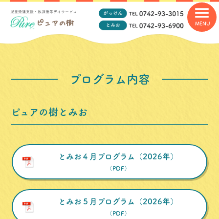
プログラム内容
ピュアの樹とみお
とみお４月プログラム（2026年）
（PDF）
とみお５月プログラム（2026年）
（PDF）