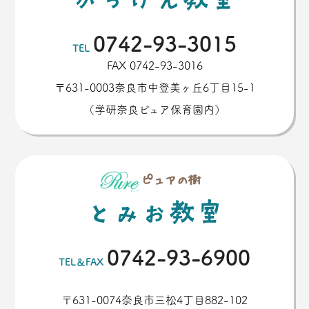
0742-93-3015
TEL
FAX 0742-93-3016
〒631-0003奈良市中登美ヶ丘6丁目15-1
（学研奈良ピュア保育園内）
0742-93-6900
TEL＆FAX
〒631-0074奈良市三松4丁目882-102