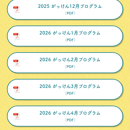
2025 がっけん12月プログラム
（PDF）
2026 がっけん1月プログラム
（PDF）
2026 がっけん2月プログラム
（PDF）
2026 がっけん3月プログラム
（PDF）
2026 がっけん4月プログラム
（PDF）