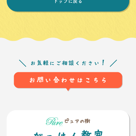
トップに戻る