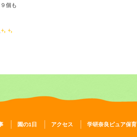
０９個も
ね
事
園の1日
アクセス
学研奈良ピュア保育