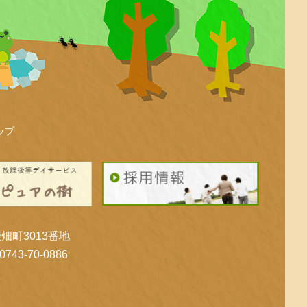
ップ
鹿畑町3013番地
743-70-0886